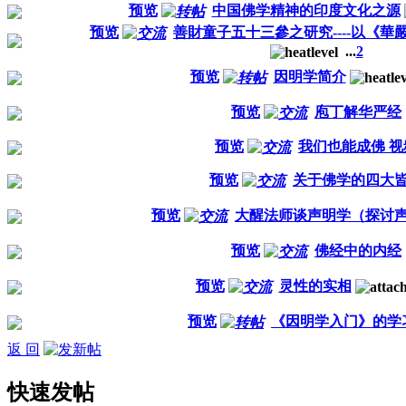
预览
中国佛学精神的印度文化之源
预览
善財童子五十三參之研究----以《華
...
2
预览
因明学简介
预览
庖丁解华严经
预览
我们也能成佛 视
预览
关于佛学的四大
预览
大醒法师谈声明学（探讨
预览
佛经中的内经
预览
灵性的实相
预览
《因明学入门》的学
返 回
快速发帖