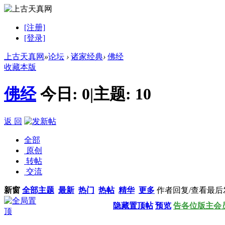
[注册]
[登录]
上古天真网
»
论坛
›
诸家经典
›
佛经
收藏本版
佛经
今日:
0
|
主题:
10
返 回
全部
原创
转帖
交流
新窗
全部主题
最新
热门
热帖
精华
更多
作者
回复/查看
最后
隐藏置顶帖
预览
告各位版主会