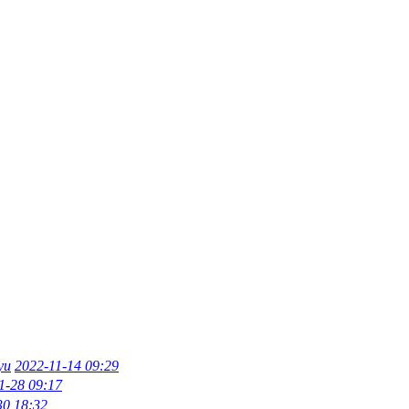
yu
2022-11-14 09:29
1-28 09:17
30 18:32