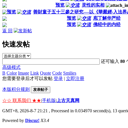
预览
灵性的实相
预览
善財童子五十三參之研究----以《華嚴經‧入法
预览
庖丁解华严经
预览
佛经中的内经
返 回
快速发帖
还可输入
80
高级模式
B
Color
Image
Link
Quote
Code
Smilies
您需要登录后才可以发帖
登录
|
立即注册
本版积分规则
发表帖子
☆☆ 联系我们 ★★
|
手机版
|
上古天真网
GMT+8, 2026-8-7 21:21
, Processed in 0.034970 second(s), 13 querie
Powered by
Discuz!
X3.4