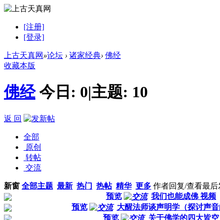
[注册]
[登录]
上古天真网
»
论坛
›
诸家经典
›
佛经
收藏本版
佛经
今日:
0
|
主题:
10
返 回
全部
原创
转帖
交流
新窗
全部主题
最新
热门
热帖
精华
更多
作者
回复/查看
最后
预览
我们也能成佛 视频
预览
大醒法师谈声明学（探讨声音
预览
关于佛学的四大皆空