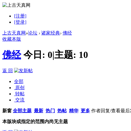
[注册]
[登录]
上古天真网
»
论坛
›
诸家经典
›
佛经
收藏本版
佛经
今日:
0
|
主题:
10
返 回
全部
原创
转帖
交流
新窗
全部主题
最新
热门
热帖
精华
更多
作者
回复/查看
最后
本版块或指定的范围内尚无主题