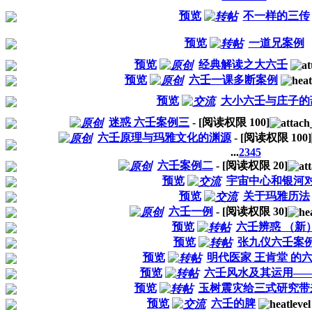
预览
不一样的三传
预览
一道兄案例
预览
经典解读之大六壬
预览
六壬一课多断案例
预览
大小六壬与庄子的
迷惑 六壬案例三
- [阅读权限
100
]
六壬原理与玛雅文化的渊源
- [阅读权限
100
]
...
2
3
4
5
六壬案例二
- [阅读权限
20
]
预览
宇宙中心和银河
预览
关于玛雅历法
六壬一例
- [阅读权限
30
]
预览
六壬辨惑 （新
预览
张九仪六壬案
预览
明代医家 王肯堂 的
预览
六壬风水及其运用—
预览
玉树震灾给三式研究带
预览
六壬的脾