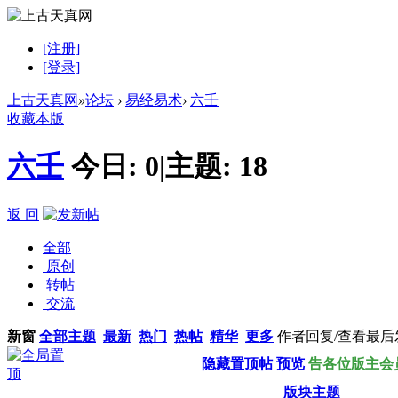
[注册]
[登录]
上古天真网
»
论坛
›
易经易术
›
六壬
收藏本版
六壬
今日:
0
|
主题:
18
返 回
全部
原创
转帖
交流
新窗
全部主题
最新
热门
热帖
精华
更多
作者
回复/查看
最后
隐藏置顶帖
预览
告各位版主会
版块主题