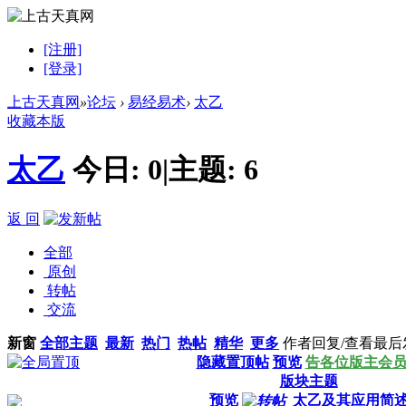
[注册]
[登录]
上古天真网
»
论坛
›
易经易术
›
太乙
收藏本版
太乙
今日:
0
|
主题:
6
返 回
全部
原创
转帖
交流
新窗
全部主题
最新
热门
热帖
精华
更多
作者
回复/查看
最后
隐藏置顶帖
预览
告各位版主会
版块主题
预览
太乙及其应用简