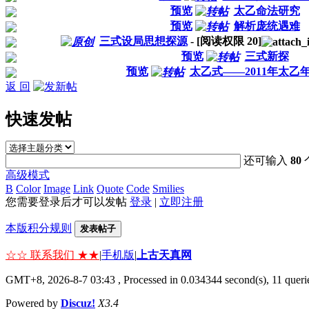
预览
太乙命法研究
预览
解析庞统遇难
三式设局思想探源
- [阅读权限
20
]
预览
三式新探
预览
太乙式——2011年太乙
返 回
快速发帖
还可输入
80
高级模式
B
Color
Image
Link
Quote
Code
Smilies
您需要登录后才可以发帖
登录
|
立即注册
本版积分规则
发表帖子
☆☆ 联系我们 ★★
|
手机版
|
上古天真网
GMT+8, 2026-8-7 03:43
, Processed in 0.034344 second(s), 11 querie
Powered by
Discuz!
X3.4