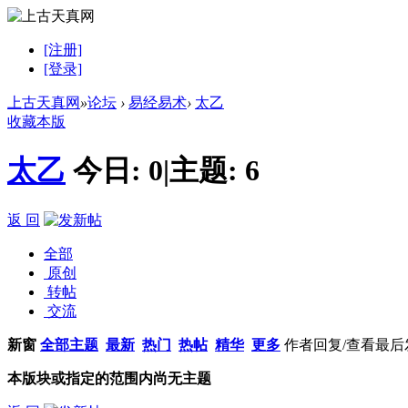
[注册]
[登录]
上古天真网
»
论坛
›
易经易术
›
太乙
收藏本版
太乙
今日:
0
|
主题:
6
返 回
全部
原创
转帖
交流
新窗
全部主题
最新
热门
热帖
精华
更多
作者
回复/查看
最后
本版块或指定的范围内尚无主题